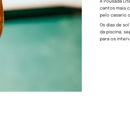
A Pousada Lit
cantos mais c
pelo casario c
Os dias de sol
da piscina, s
para os interv